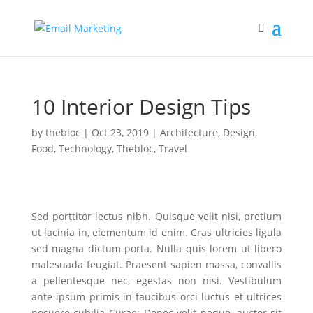
10 Interior Design Tips
by
thebloc
|
Oct 23, 2019
|
Architecture
,
Design
,
Food
,
Technology
,
Thebloc
,
Travel
Sed porttitor lectus nibh. Quisque velit nisi, pretium
ut lacinia in, elementum id enim. Cras ultricies ligula
sed magna dictum porta. Nulla quis lorem ut libero
malesuada feugiat. Praesent sapien massa, convallis
a pellentesque nec, egestas non nisi. Vestibulum
ante ipsum primis in faucibus orci luctus et ultrices
posuere cubilia Curae; Donec velit neque, auctor sit